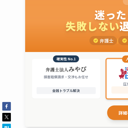
迷った
失敗しない
弁護士
|
確実性 No.1
損害賠償請求・交渉もお任せ
圧
金銭トラブル解決
詳細