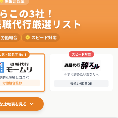
編集部認定
らこの3社！
退職代行厳選リスト
労働組合
|
スピード対応
スピード対応
人気・知名度 No.1
今すぐ辞めたいあなたへ
倒的な実績とコスパ
労働組合監修
後払い/即日OK
な比較表を見る