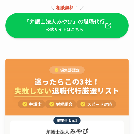
＼
相談無料
！ ／
『弁護士法人みやび』の退職代行
公式サイトはこちら
編集部認定
迷ったらこの3社！
失敗しない
退職代行厳選リスト
弁護士
労働組合
スピード対応
確実性 No.1