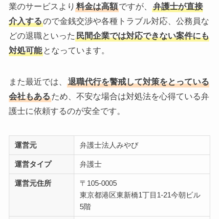
業のサービスより
料金は高額
ですが、
弁護士が直接
介入する
ので金銭交渉や各種トラブル対応、公務員な
どの退職といった
民間企業では対応できない案件にも
対処可能
となっています。
また最近では、
退職代行を警戒して対策をとっている
会社もある
ため、不安な場合は対処法を心得ている弁
護士に依頼するのが安全です。
運営元
弁護士法人みやび
運営タイプ
弁護士
運営元住所
〒105-0005
東京都港区東新橋1丁目1-21今朝ビル
5階