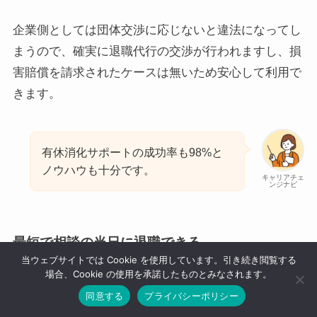
企業側としては団体交渉に応じないと違法になってし
まうので、確実に退職代行の交渉が行われますし、損
害賠償を請求されたケースは無いため安心して利用で
きます。
有休消化サポートの成功率も98%と
ノウハウも十分です。
キャリアチェ
ンジナビ
最短で相談の当日に退職できる
当ウェブサイトでは Cookie を使用しています。引き続き閲覧する
場合、Cookie の使用を承諾したものとみなされます。
『退職代行SARABA』は、
親切かつスピーディな対応
同意する
プライバシーポリシー
をしてくれる点が魅力です。