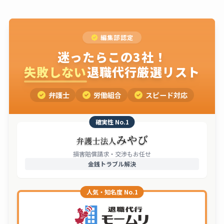
編集部認定
迷ったらこの3社！
失敗しない
退職代行厳選リスト
弁護士
労働組合
スピード対応
確実性 No.1
損害賠償請求・交渉もお任せ
金銭トラブル解決
人気・知名度 No.1