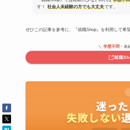
す！
社会人未経験の方でも大丈夫
です。
ぜひこの記事を参考に、『就職Shop』を利用して希
＼
学歴不問
・未
就職S
迷った
失敗しない