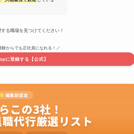
望する職場を見つけてください！
経験からでも正社員になれる！／
hopに登録する【公式】
編集部認定
らこの3社！
退職代行厳選リスト