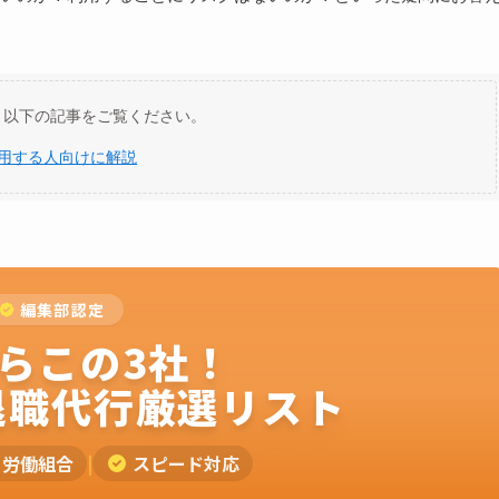
、以下の記事をご覧ください。
用する人向けに解説
編集部認定
らこの3社！
退職代行厳選リスト
労働組合
|
スピード対応