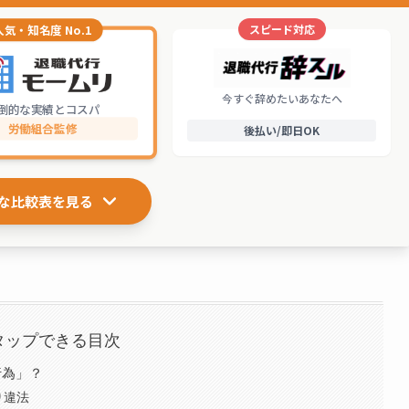
スピード対応
人気・知名度 No.1
今すぐ辞めたいあなたへ
倒的な実績とコスパ
労働組合監修
後払い/即日OK
な比較表を見る
タップできる目次
行為」？
り違法