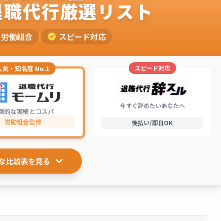
退職代行厳選リスト
労働組合
|
スピード対応
スピード対応
人気・知名度 No.1
今すぐ辞めたいあなたへ
倒的な実績とコスパ
労働組合監修
後払い/即日OK
な比較表を見る