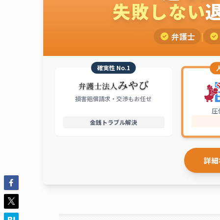
失敗しない
弁護士
|
確実性 No.1
損害賠償請求・交渉もお任せ
圧
金銭トラブル解決
詳細