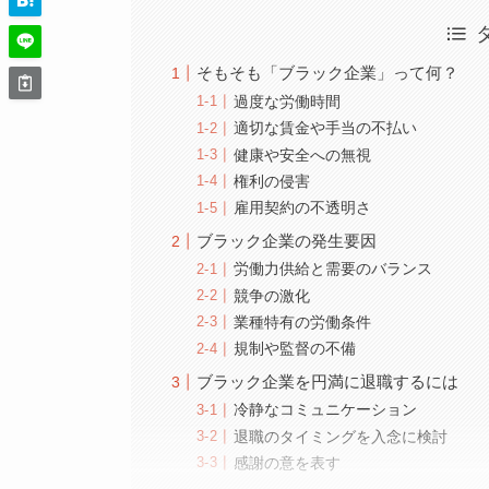
そもそも「ブラック企業」って何？
過度な労働時間
適切な賃金や手当の不払い
健康や安全への無視
権利の侵害
雇用契約の不透明さ
ブラック企業の発生要因
労働力供給と需要のバランス
競争の激化
業種特有の労働条件
規制や監督の不備
ブラック企業を円満に退職するには
冷静なコミュニケーション
退職のタイミングを入念に検討
感謝の意を表す