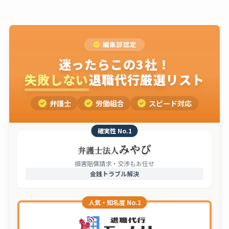
編集部認定
迷ったらこの3社！
失敗しない
退職代行厳選リスト
弁護士
労働組合
スピード対応
確実性 No.1
損害賠償請求・交渉もお任せ
金銭トラブル解決
人気・知名度 No.1