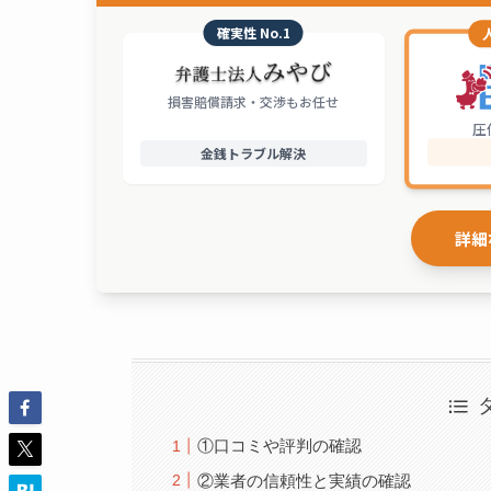
確実性 No.1
損害賠償請求・交渉もお任せ
圧
金銭トラブル解決
詳細
①口コミや評判の確認
②業者の信頼性と実績の確認